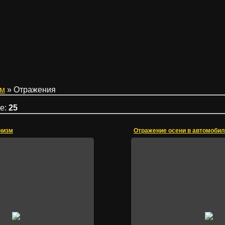
ом
» Отражения
ле
:
25
низм
Отражение осени в автомобил
12.10.2015
04.10.2015
рлецкие пруды
Irik