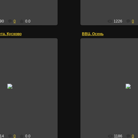
90
0
0.0
1226
0
та. Кусково
ВВЦ. Осень
26.09.2015
26.09.2015
Кусково, Грот
ВДНХ
Irik
Irik
14
0
0.0
1186
0