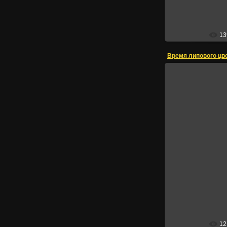
13
Время липового цве
12