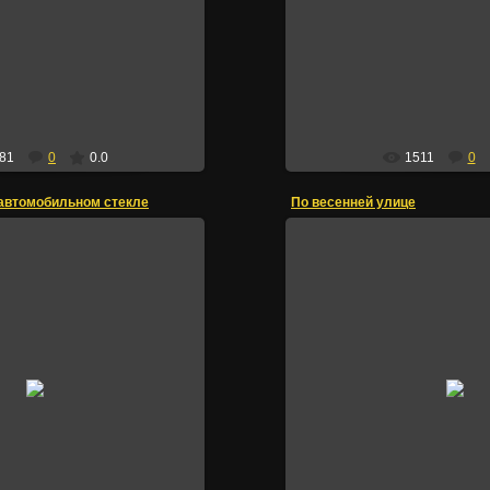
Irik
81
0
0.0
1511
0
 автомобильном стекле
По весенней улице
04.10.2015
26.09.2015
ято телефоном
13 Парковая
Irik
Irik