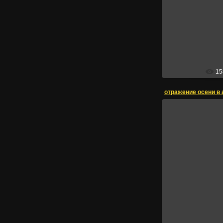
15
отражение осени в
сн