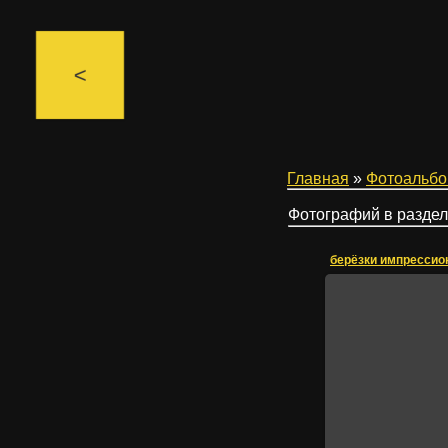
<
Главная
»
Фотоальб
Фотографий в разде
берёзки импрессио
Те