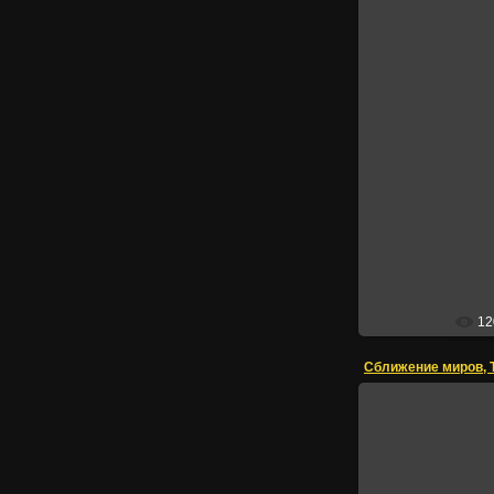
Ав
12
Сближение миров, 