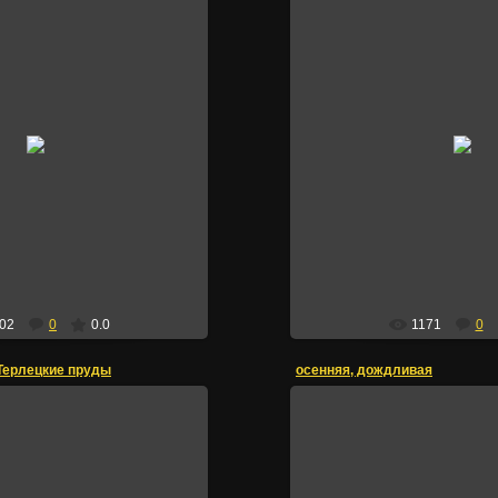
25.09.2015
25.09.2015
дотьино, Воря
Первомайская 
Irik
Irik
02
0
0.0
1171
0
Терлецкие пруды
осенняя, дождливая