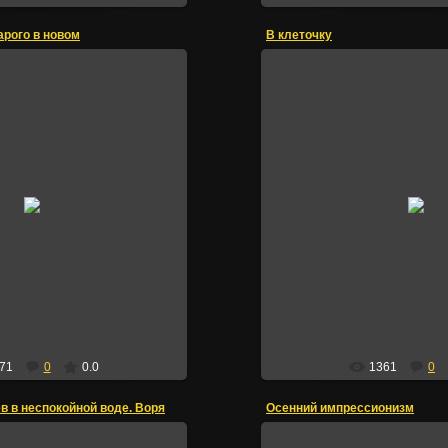
арого в новом
В клеточку
26.09.2015
26.09.2015
ВДНХ
ТЦ "Весна"
Irik
Irik
71
0
0.0
1361
0
в в неспокойной воде. Воря
Осенний импрессионизм