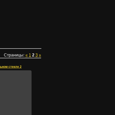
Страницы
:
«
1
2
3
»
ьном стекле 2